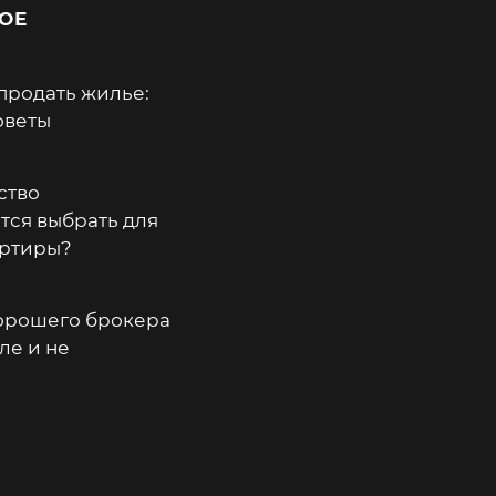
ОЕ
продать жилье:
оветы
ство
тся выбрать для
артиры?
хорошего брокера
ле и не