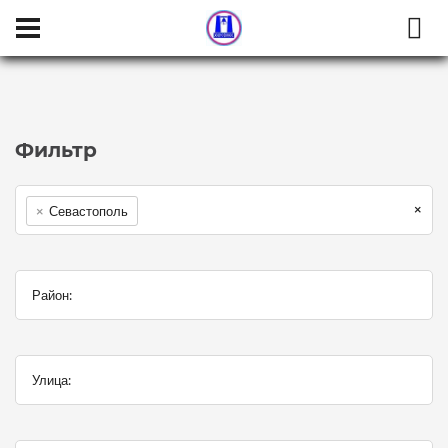
Населенный пункт:
Район:
Улица:
Категория:
Комнат в квартире
Тип сделки
Фильтр
×
×
Севастополь