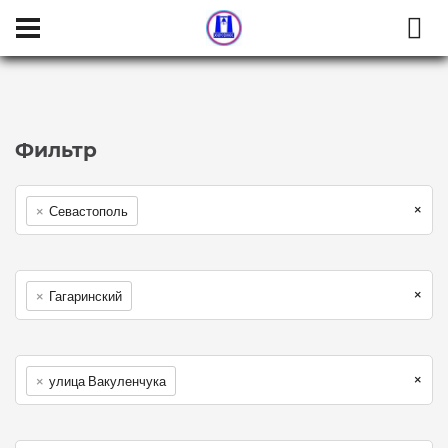
Населенный пункт:
Район:
Улица:
Категория:
Комнат в квартире
Тип сделки
Фильтр
×
×
Севастополь
×
×
Гагаринский
×
×
улица Вакуленчука