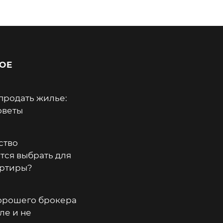
ОЕ
продать жилье:
оветы
ство
тся выбрать для
артиры?
хорошего брокера
ле и не